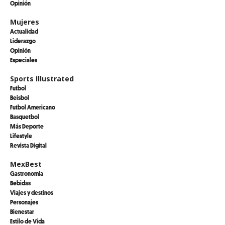
Opinión
Mujeres
Actualidad
Liderazgo
Opinión
Especiales
Sports Illustrated
Futbol
Beisbol
Futbol Americano
Basquetbol
Más Deporte
Lifestyle
Revista Digital
MexBest
Gastronomía
Bebidas
Viajes y destinos
Personajes
Bienestar
Estilo de Vida