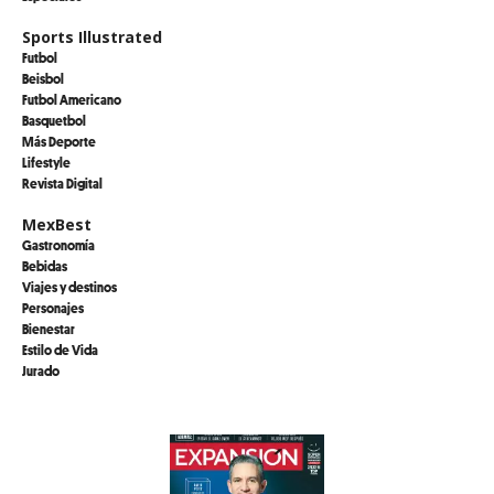
Sports Illustrated
Futbol
Beisbol
Futbol Americano
Basquetbol
Más Deporte
Lifestyle
Revista Digital
MexBest
Gastronomía
Bebidas
Viajes y destinos
Personajes
Bienestar
Estilo de Vida
Jurado