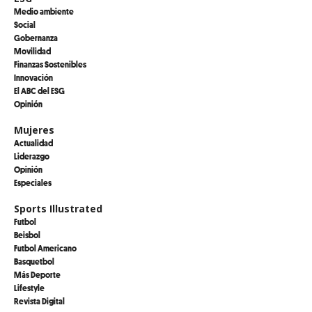
Medio ambiente
Social
Gobernanza
Movilidad
Finanzas Sostenibles
Innovación
El ABC del ESG
Opinión
Mujeres
Actualidad
Liderazgo
Opinión
Especiales
Sports Illustrated
Futbol
Beisbol
Futbol Americano
Basquetbol
Más Deporte
Lifestyle
Revista Digital