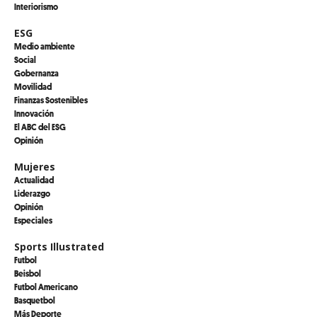
Interiorismo
ESG
Medio ambiente
Social
Gobernanza
Movilidad
Finanzas Sostenibles
Innovación
El ABC del ESG
Opinión
Mujeres
Actualidad
Liderazgo
Opinión
Especiales
Sports Illustrated
Futbol
Beisbol
Futbol Americano
Basquetbol
Más Deporte