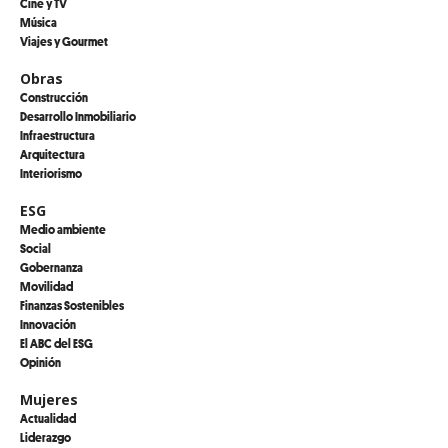
Cine y TV
Música
Viajes y Gourmet
Obras
Construcción
Desarrollo Inmobiliario
Infraestructura
Arquitectura
Interiorismo
ESG
Medio ambiente
Social
Gobernanza
Movilidad
Finanzas Sostenibles
Innovación
El ABC del ESG
Opinión
Mujeres
Actualidad
Liderazgo