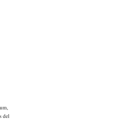
aum,
s del