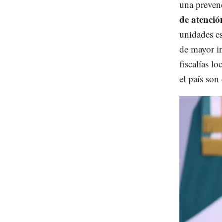
una preven
de atenció
unidades e
de mayor in
fiscalías l
el país son