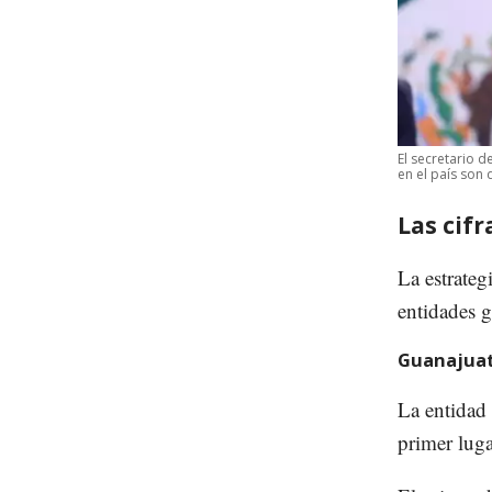
El secretario 
en el país son
Las cifr
La estrateg
entidades 
Guanajua
La entidad
primer lug