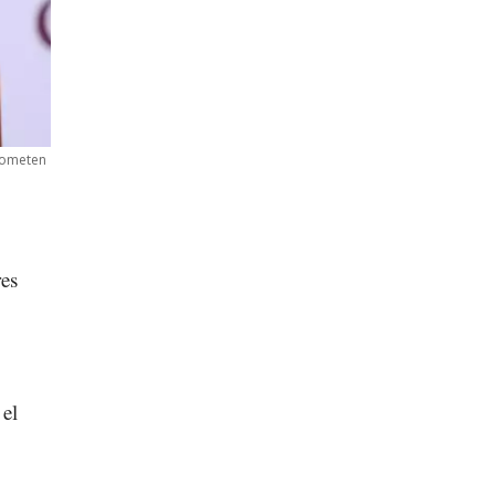
 cometen
res
el