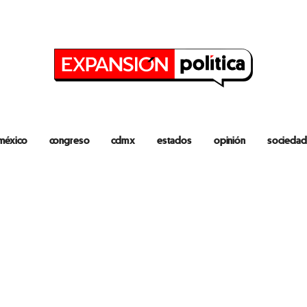
méxico
congreso
cdmx
estados
opinión
sociedad