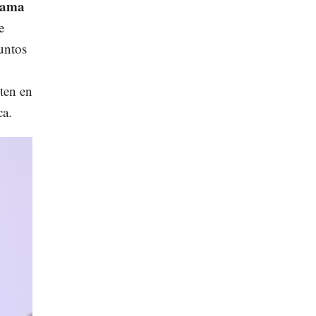
rama
e
untos
eten en
ca.