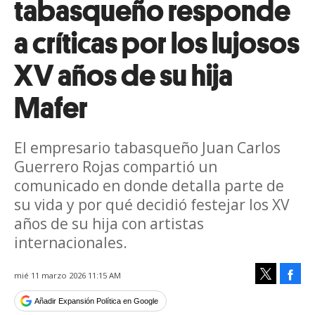
tabasqueño responde
a críticas por los lujosos
XV años de su hija
Mafer
El empresario tabasqueño Juan Carlos
Guerrero Rojas compartió un
comunicado en donde detalla parte de
su vida y por qué decidió festejar los XV
años de su hija con artistas
internacionales.
Face
mié 11 marzo 2026 11:15 AM
Tweet
Añadir Expansión Política en Google