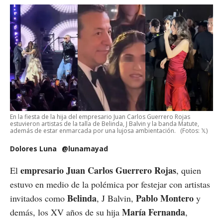
En la fiesta de la hija del empresario Juan Carlos Guerrero Rojas
estuvieron artistas de la talla de Belinda, J Balvin y la banda Matute,
además de estar enmarcada por una lujosa ambientación.
(Fotos: 𝕏)
Dolores Luna
@lunamayad
empresario Juan Carlos Guerrero Rojas
El
, quien
estuvo en medio de la polémica por festejar con artistas
Belinda
Pablo Montero
invitados como
, J Balvin,
y
María Fernanda
demás, los XV años de su hija
,