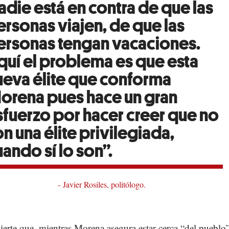
adie está en contra de que las
ersonas viajen, de que las
ersonas tengan vacaciones.
quí el problema es que esta
ueva élite que conforma
orena pues hace un gran
sfuerzo por hacer creer que no
n una élite privilegiada,
ando sí lo son”.
Javier Rosiles, politólogo.
ierte que, mientras Morena asegura estar cerca “del pueblo”