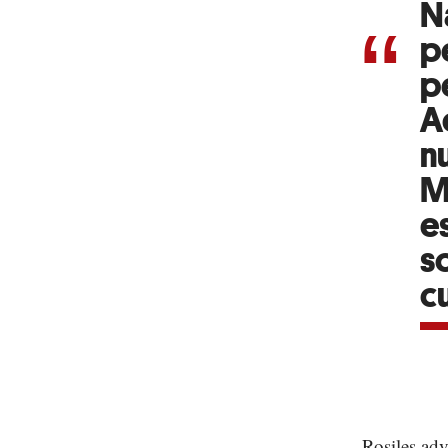
N
p
p
A
n
M
e
so
cu
Rosiles adv