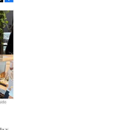
Tweet
sido
da y