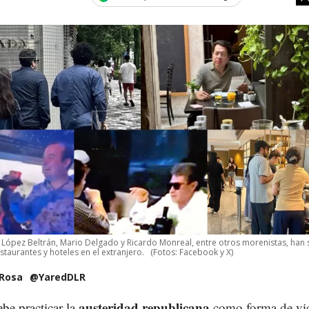
López Beltrán, Mario Delgado y Ricardo Monreal, entre otros morenistas, han 
taurantes y hoteles en el extranjero.
(Fotos: Facebook y X)
 Rosa
@YaredDLR
austeridad republicana
be practicar la
como forma de vi