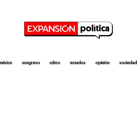
méxico
congreso
cdmx
estados
opinión
sociedad