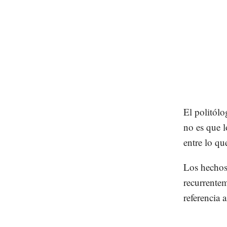
El politól
no es que l
entre lo qu
Los hechos 
recurrente
referencia 