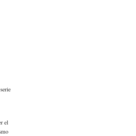
serie
r el
ismo