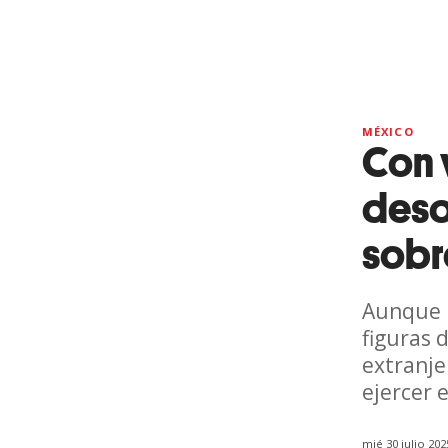
MÉXICO
Con 
deso
sobre
Aunque M
figuras 
extranje
ejercer 
mié 30 julio 20