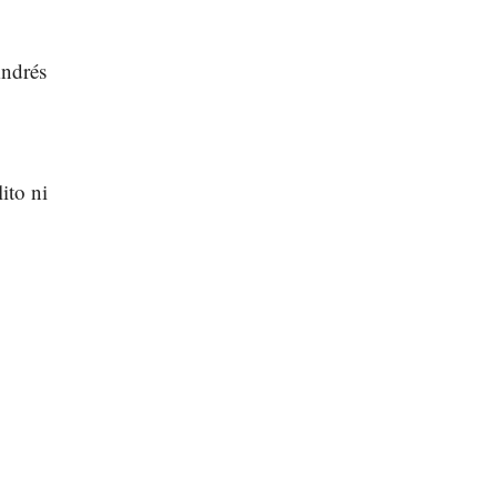
Andrés
ito ni