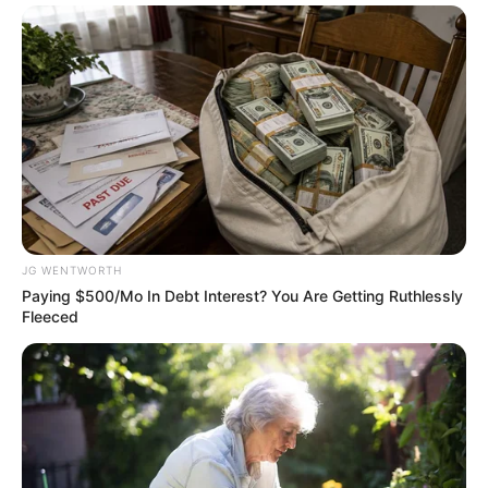
Paying $500/Mo In Debt Interest? You Are Getting
Ruthlessly Fleeced
JG WENTWORTH