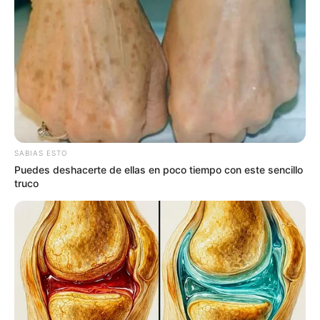
Puedes deshacerte de ellas en poco tiempo con
este sencillo truco
SABIAS ESTO