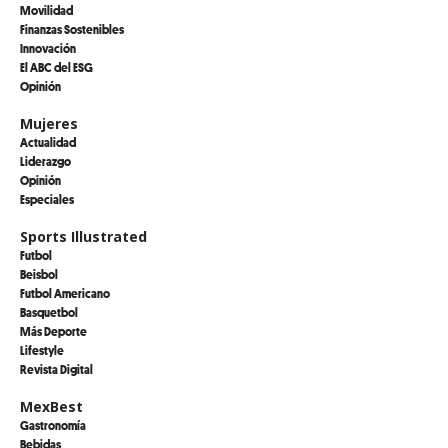
Movilidad
Finanzas Sostenibles
Innovación
El ABC del ESG
Opinión
Mujeres
Actualidad
Liderazgo
Opinión
Especiales
Sports Illustrated
Futbol
Beisbol
Futbol Americano
Basquetbol
Más Deporte
Lifestyle
Revista Digital
MexBest
Gastronomía
Bebidas