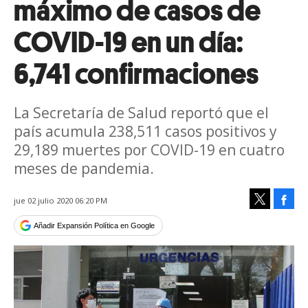
máximo de casos de
COVID-19 en un día:
6,741 confirmaciones
La Secretaría de Salud reportó que el
país acumula 238,511 casos positivos y
29,189 muertes por COVID-19 en cuatro
meses de pandemia.
Face
jue 02 julio 2020 06:20 PM
Tweet
Añadir Expansión Política en Google