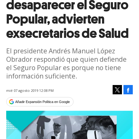
desaparecer el Seguro
Popular, advierten
exsecretarios de Salud
El presidente Andrés Manuel López
Obrador respondió que quien defiende
el Seguro Popular es porque no tiene
información suficiente.
Face
mié 07 agosto 2019 12:08 PM
Tweet
Añadir Expansión Política en Google