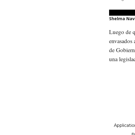
Shelma Nav
Luego de q
envasados a
de Gobiern
una legisla