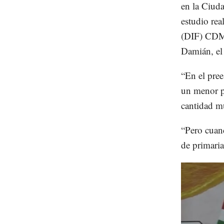
en la Ciud
estudio rea
(DIF) CDMX,
Damián, el
“En el pree
un menor p
cantidad m
“Pero cuand
de primaria