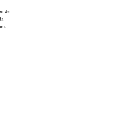
ón de
da
ares,