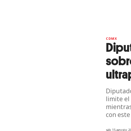
CDMX
Dipu
sobr
ultr
Diputado
limite e
mientras
con este
sáb 15 agosto 2