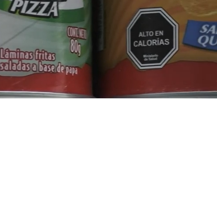
Loaded
:
53.20%