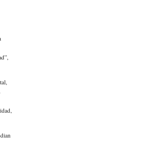
a
ad”,
al,
s
idad,
udian