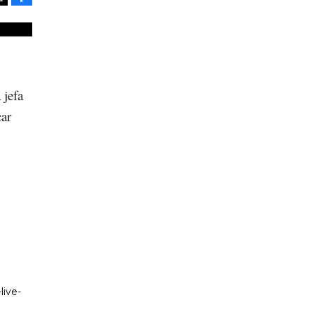
Tweet
 jefa
car