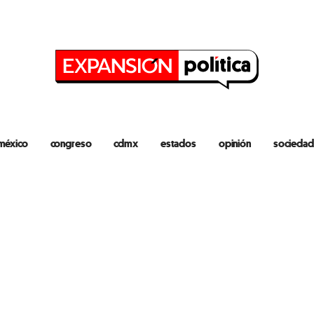
méxico
congreso
cdmx
estados
opinión
sociedad