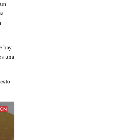
 un
ia
a
ue hay
os una
sexto