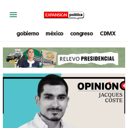
gobierno
méxico
congreso
CDMX
e