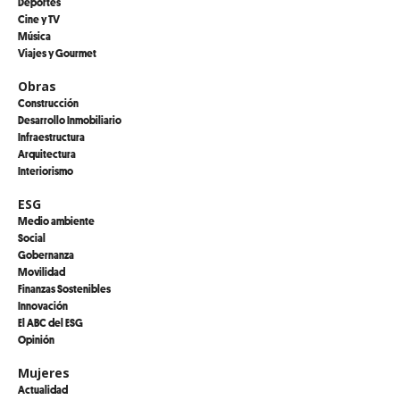
Deportes
Cine y TV
Música
Viajes y Gourmet
Obras
Construcción
Desarrollo Inmobiliario
Infraestructura
Arquitectura
Interiorismo
ESG
Medio ambiente
Social
Gobernanza
Movilidad
Finanzas Sostenibles
Innovación
El ABC del ESG
Opinión
Mujeres
Actualidad