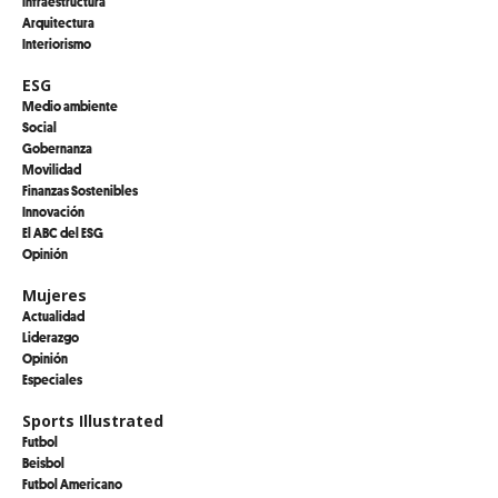
Infraestructura
Arquitectura
Interiorismo
ESG
Medio ambiente
Social
Gobernanza
Movilidad
Finanzas Sostenibles
Innovación
El ABC del ESG
Opinión
Mujeres
Actualidad
Liderazgo
Opinión
Especiales
Sports Illustrated
Futbol
Beisbol
Futbol Americano