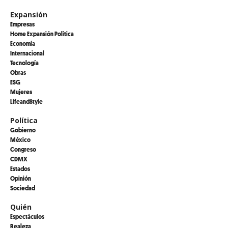
Expansión
Empresas
Home Expansión Politica
Economía
Internacional
Tecnología
Obras
ESG
Mujeres
LifeandStyle
Política
Gobierno
México
Congreso
CDMX
Estados
Opinión
Sociedad
Quién
Espectáculos
Realeza