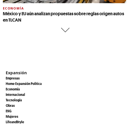
ECONOMÍA
México y EU aún analizan propuestas sobre reglas origen autos
en TLCAN
Expansión
Empresas
Home Expansión Politica
Economía
Internacional
Tecnología
Obras
ESG
Mujeres
LifeandStyle