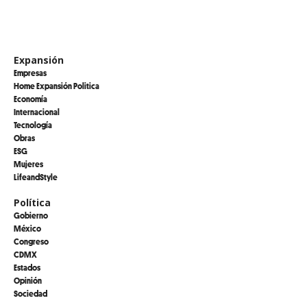
Expansión
Empresas
Home Expansión Politica
Economía
Internacional
Tecnología
Obras
ESG
Mujeres
LifeandStyle
Política
Gobierno
México
Congreso
CDMX
Estados
Opinión
Sociedad