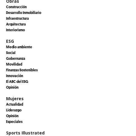
Obras
Construcción
Desarrollo Inmobiliario
Infraestructura
Arquitectura
Interiorismo
ESG
Medio ambiente
Social
Gobernanza
Movilidad
Finanzas Sostenibles
Innovación
El ABC del ESG
Opinión
Mujeres
Actualidad
Liderazgo
Opinión
Especiales
Sports Illustrated