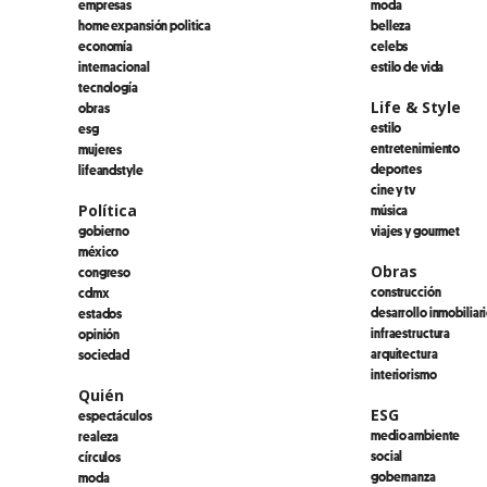
empresas
moda
home expansión politica
belleza
economía
celebs
internacional
estilo de vida
tecnología
Life & Style
obras
estilo
esg
entretenimiento
mujeres
deportes
lifeandstyle
cine y tv
Política
música
gobierno
viajes y gourmet
méxico
Obras
congreso
construcción
cdmx
desarrollo inmobiliar
estados
infraestructura
opinión
arquitectura
sociedad
interiorismo
Quién
ESG
espectáculos
medio ambiente
realeza
social
círculos
gobernanza
moda