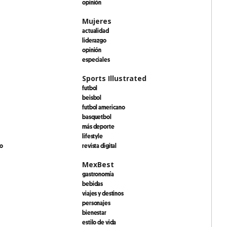
opinión
Mujeres
actualidad
liderazgo
opinión
especiales
Sports Illustrated
futbol
beisbol
futbol americano
basquetbol
más deporte
lifestyle
io
revista digital
MexBest
gastronomía
bebidas
viajes y destinos
personajes
bienestar
estilo de vida