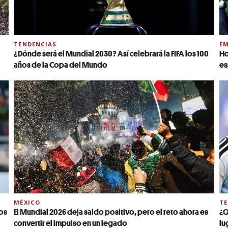
TENDENCIAS
EM
¿Dónde será el Mundial 2030? Así celebrará la FIFA los 100
Ho
años de la Copa del Mundo
es
MÉXICO
TE
los
El Mundial 2026 deja saldo positivo, pero el reto ahora es
¿Q
convertir el impulso en un legado
lu