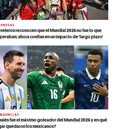
PRESAS
teleros reconocen que el Mundial 2026 no fue lo que
peraban; ahora confían en un impacto de ‘largo plazo’
NDENCIAS
uién fue el máximo goleador del Mundial 2026 y en qué
gar quedaron los mexicanos?