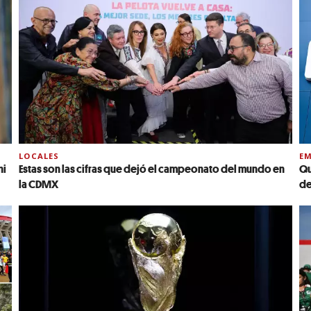
LOCALES
EM
ni
Estas son las cifras que dejó el campeonato del mundo en
Qu
la CDMX
de