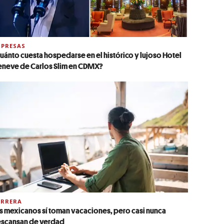
PRESAS
uánto cuesta hospedarse en el histórico y lujoso Hotel
neve de Carlos Slim en CDMX?
ARRERA
s mexicanos sí toman vacaciones, pero casi nunca
scansan de verdad