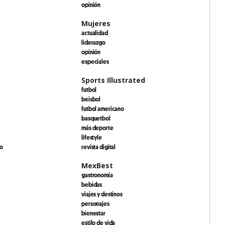
opinión
Mujeres
actualidad
liderazgo
opinión
especiales
Sports Illustrated
futbol
beisbol
futbol americano
basquetbol
más deporte
lifestyle
io
revista digital
MexBest
gastronomía
bebidas
viajes y destinos
personajes
bienestar
estilo de vida