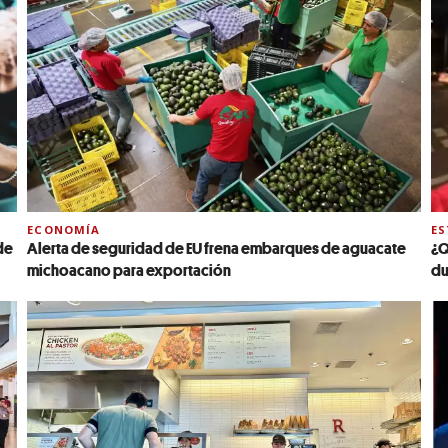
ECONOMÍA
E
de
Alerta de seguridad de EU frena embarques de aguacate
¿Q
michoacano para exportación
du