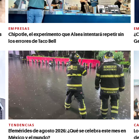
EMPRESAS
EM
s
Chipotle, el experimento que Alsea intentará repetir sin
¿C
los errores de Taco Bell
Ge
TENDENCIAS
C
Efemérides de agosto 2026: ¿Qué se celebra este mes en
Lo
México y el mundo?
de