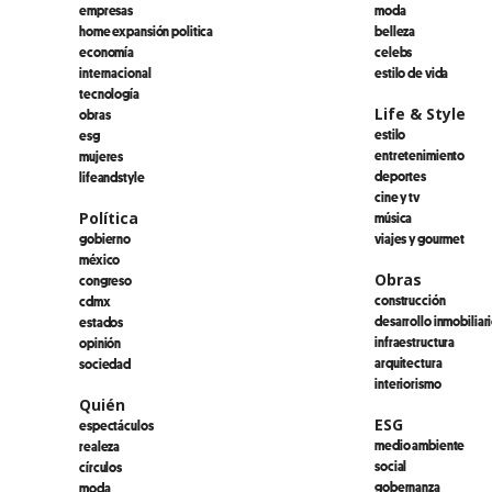
empresas
moda
home expansión politica
belleza
economía
celebs
internacional
estilo de vida
tecnología
Life & Style
obras
estilo
esg
entretenimiento
mujeres
deportes
lifeandstyle
cine y tv
Política
música
gobierno
viajes y gourmet
méxico
Obras
congreso
construcción
cdmx
desarrollo inmobiliar
estados
infraestructura
opinión
arquitectura
sociedad
interiorismo
Quién
ESG
espectáculos
medio ambiente
realeza
social
círculos
gobernanza
moda