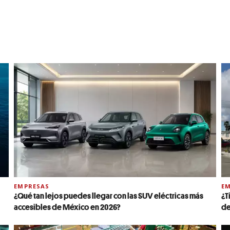
EMPRESAS
EM
¿Qué tan lejos puedes llegar con las SUV eléctricas más
¿T
accesibles de México en 2026?
de