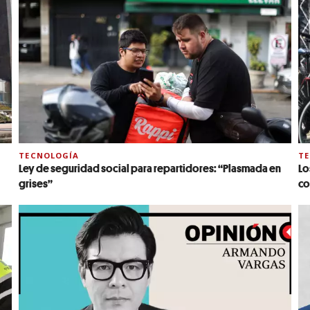
TECNOLOGÍA
T
Ley de seguridad social para repartidores: “Plasmada en
Lo
grises”
co