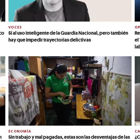
VOCES
OP
ico
Sí al uso inteligente de la Guardia Nacional, pero también
Re
hay que impedir trayectorias delictivas
el
la
ECONOMÍA
C
n
Sin trabajo y mal pagadas, estas son las desventajas de las
¿C