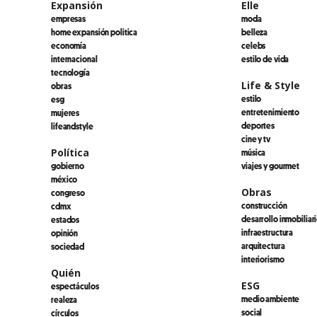
Expansión
Elle
empresas
moda
home expansión politica
belleza
economía
celebs
internacional
estilo de vida
tecnología
Life & Style
obras
estilo
esg
entretenimiento
mujeres
deportes
lifeandstyle
cine y tv
Política
música
gobierno
viajes y gourmet
méxico
Obras
congreso
construcción
cdmx
desarrollo inmobiliar
estados
infraestructura
opinión
arquitectura
sociedad
interiorismo
Quién
ESG
espectáculos
medio ambiente
realeza
social
círculos