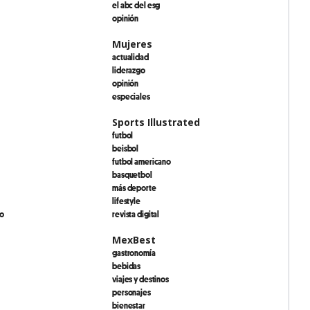
el abc del esg
opinión
Mujeres
actualidad
liderazgo
opinión
especiales
Sports Illustrated
futbol
beisbol
futbol americano
basquetbol
más deporte
lifestyle
io
revista digital
MexBest
gastronomía
bebidas
viajes y destinos
personajes
bienestar