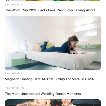
The World Cup 2026 Facts Fans Can't Stop Talking
About
BRAINBERRIES