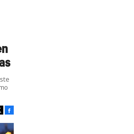
en
ias
este
omo
Facebook
Tweet