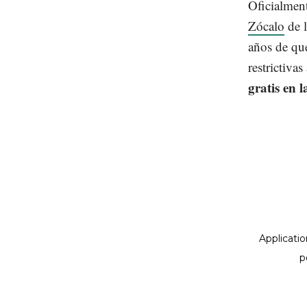
Oficialmen
Zócalo
de 
años de que
restrictiva
gratis en l