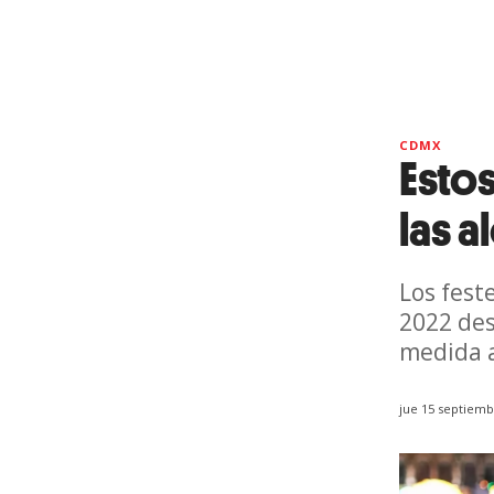
CDMX
Estos
las a
Los fest
2022 de
medida a
jue 15 septiemb