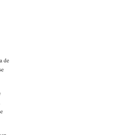
a de
se
e
l
se
men