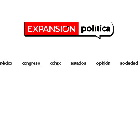
méxico
congreso
cdmx
estados
opinión
sociedad