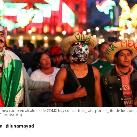
omex como en alcaldías de CDMX hay conciertos gratis por el grito de Indepen
Cuartoscuro)
na
@lunamayad