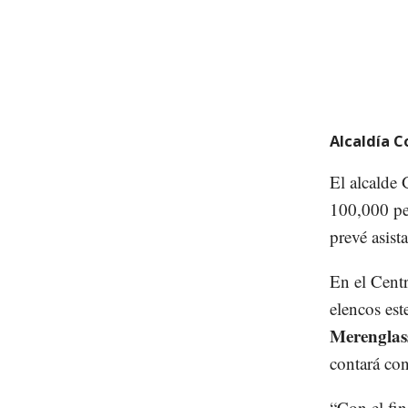
Alcaldía 
El alcalde 
100,000 pe
prevé asist
En el Centr
elencos est
Merenglas
contará con
“Con el fin