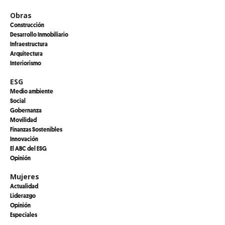
Obras
Construcción
Desarrollo Inmobiliario
Infraestructura
Arquitectura
Interiorismo
ESG
Medio ambiente
Social
Gobernanza
Movilidad
Finanzas Sostenibles
Innovación
El ABC del ESG
Opinión
Mujeres
Actualidad
Liderazgo
Opinión
Especiales