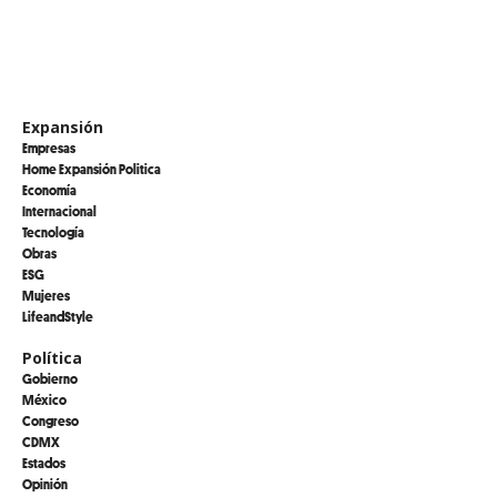
Expansión
Empresas
Home Expansión Politica
Economía
Internacional
Tecnología
Obras
ESG
Mujeres
LifeandStyle
Política
Gobierno
México
Congreso
CDMX
Estados
Opinión