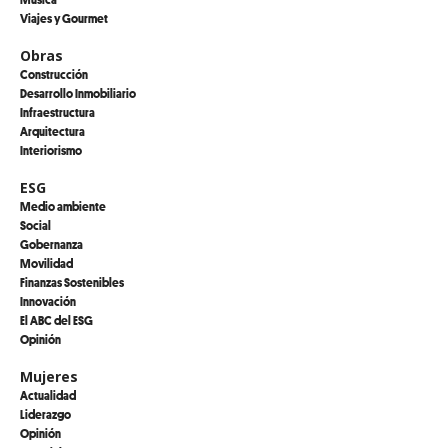
Viajes y Gourmet
Obras
Construcción
Desarrollo Inmobiliario
Infraestructura
Arquitectura
Interiorismo
ESG
Medio ambiente
Social
Gobernanza
Movilidad
Finanzas Sostenibles
Innovación
El ABC del ESG
Opinión
Mujeres
Actualidad
Liderazgo
Opinión