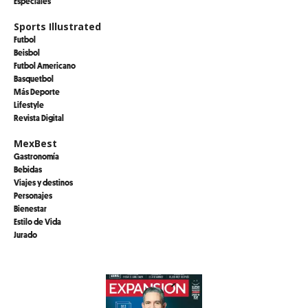
Especiales
Sports Illustrated
Futbol
Beisbol
Futbol Americano
Basquetbol
Más Deporte
Lifestyle
Revista Digital
MexBest
Gastronomía
Bebidas
Viajes y destinos
Personajes
Bienestar
Estilo de Vida
Jurado