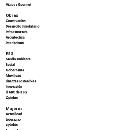
Viajes y Gourmet
Obras
Construcción
Desarrollo Inmobiliario
Infraestructura
Arquitectura
Interiorismo
ESG
Medio ambiente
Social
Gobernanza
Movilidad
Finanzas Sostenibles
Innovación
El ABC del ESG
Opinión
Mujeres
Actualidad
Liderazgo
Opinión