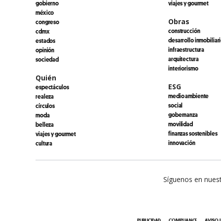
gobierno
viajes y gourmet
méxico
Obras
congreso
construcción
cdmx
desarrollo inmobiliar
estados
infraestructura
opinión
arquitectura
sociedad
interiorismo
Quién
ESG
espectáculos
medio ambiente
realeza
social
círculos
gobernanza
moda
movilidad
belleza
finanzas sostenibles
viajes y gourmet
innovación
cultura
Síguenos en nuest
PUBLICIDAD
COMPLIANCE
AVISO 