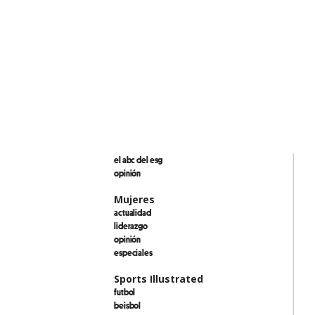
el abc del esg
opinión
Mujeres
actualidad
liderazgo
opinión
especiales
Sports Illustrated
futbol
beisbol