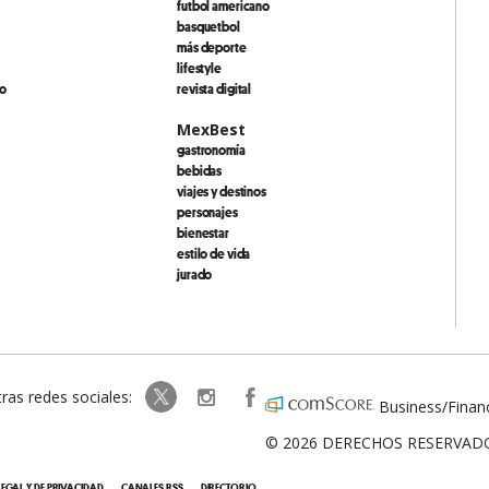
futbol americano
basquetbol
más deporte
lifestyle
io
revista digital
MexBest
gastronomía
bebidas
viajes y destinos
personajes
bienestar
estilo de vida
jurado
ras redes sociales:
expansionpolitica
ExpansionPolitica
Business/Finan
ExpPolitica
© 2026 DERECHOS RESERVADOS
LEGAL Y DE PRIVACIDAD
CANALES RSS
DIRECTORIO