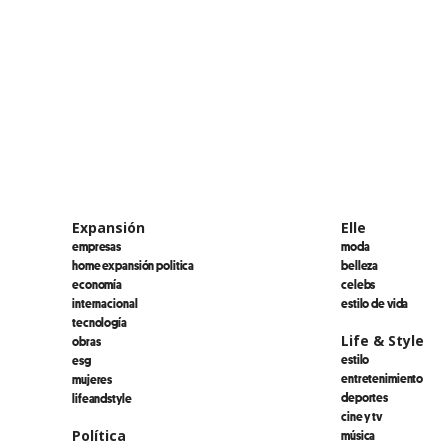
Expansión
Elle
empresas
moda
home expansión politica
belleza
economía
celebs
internacional
estilo de vida
tecnología
Life & Style
obras
estilo
esg
entretenimiento
mujeres
deportes
lifeandstyle
cine y tv
Política
música