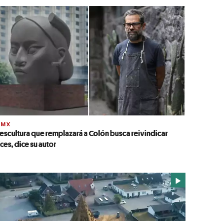
DMX
 escultura que remplazará a Colón busca reivindicar
íces, dice su autor