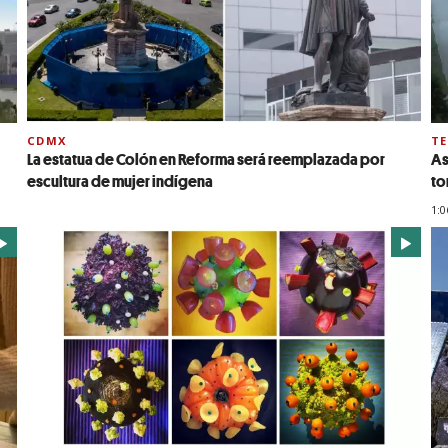
CDMX
TE
La estatua de Colón en Reforma será reemplazada por
As
escultura de mujer indígena
to
1:0