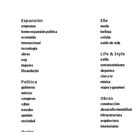
Expansión
Elle
empresas
moda
home expansión politica
belleza
economía
celebs
internacional
estilo de vida
tecnología
Life & Style
obras
estilo
esg
entretenimiento
mujeres
deportes
lifeandstyle
cine y tv
Política
música
gobierno
viajes y gourmet
méxico
Obras
congreso
construcción
cdmx
desarrollo inmobiliar
estados
infraestructura
opinión
arquitectura
sociedad
interiorismo
Quién