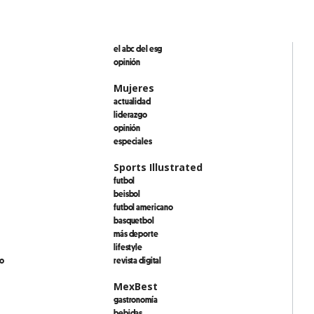
el abc del esg
opinión
Mujeres
actualidad
liderazgo
opinión
especiales
Sports Illustrated
futbol
beisbol
futbol americano
basquetbol
más deporte
lifestyle
io
revista digital
MexBest
gastronomía
bebidas