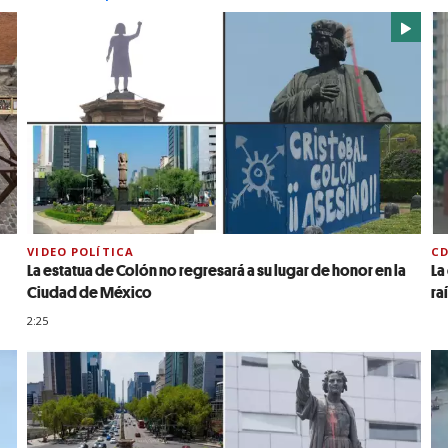
VIDEO POLÍTICA
C
La estatua de Colón no regresará a su lugar de honor en la
La
Ciudad de México
ra
2:25