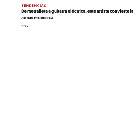
TENDENCIAS
De metralleta a guitarra eléctrica, este artista convierte l
armas en música
2:05