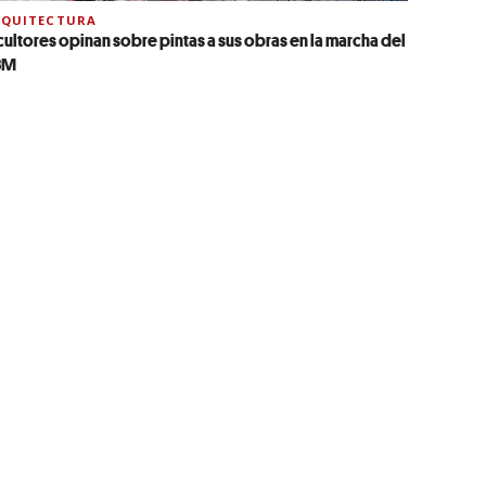
RQUITECTURA
cultores opinan sobre pintas a sus obras en la marcha del
8M