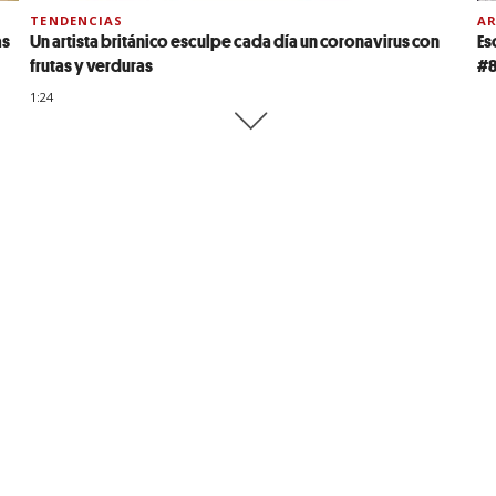
TENDENCIAS
A
as
Un artista británico esculpe cada día un coronavirus con
Es
frutas y verduras
#
1:24