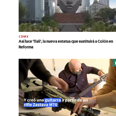
CDMX
Así luce 'Tlali', la nueva estatua que sustituirá a Colón en
Reforma