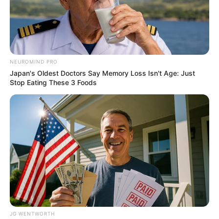
MGID recomienda
CONTENIDO PROMOCIONADO
Japan's Oldest Doctors Say Memory Loss Isn't
Age: Just Stop Eating These 3 Foods