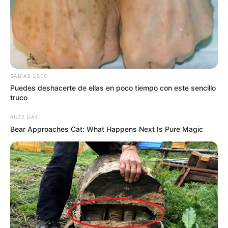
Puedes deshacerte de ellas en poco tiempo con
este sencillo truco
SABIAS ESTO