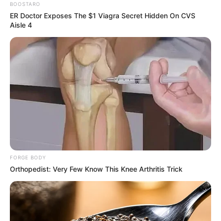
ER Doctor Exposes The $1 Viagra Secret Hidden
On CVS Aisle 4
BOOSTARO