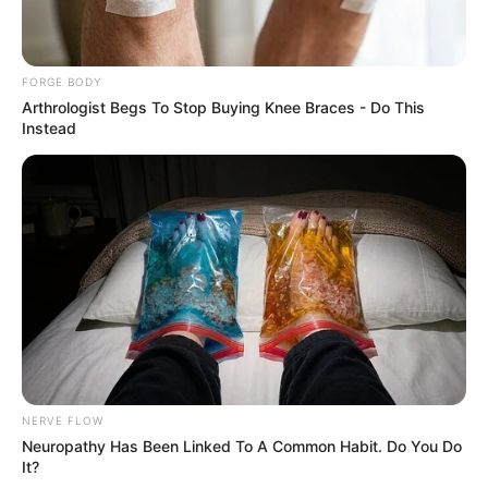
Arthrologist Begs To Stop Buying Knee Braces -
Do This Instead
FORGE BODY