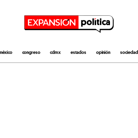
méxico
congreso
cdmx
estados
opinión
sociedad