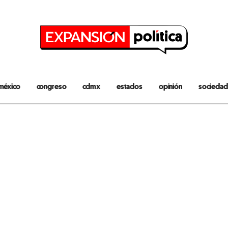
méxico
congreso
cdmx
estados
opinión
sociedad