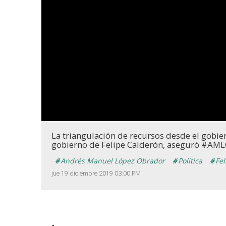
La triangulación de recursos desde el gobier
gobierno de Felipe Calderón, aseguró #AML
Andrés Manuel López Obrador
Política
Fel
jue 19 diciembre 2019 03:00 PM