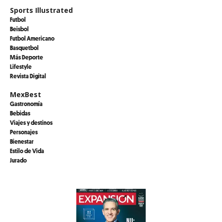
Sports Illustrated
Futbol
Beisbol
Futbol Americano
Basquetbol
Más Deporte
Lifestyle
Revista Digital
MexBest
Gastronomía
Bebidas
Viajes y destinos
Personajes
Bienestar
Estilo de Vida
Jurado