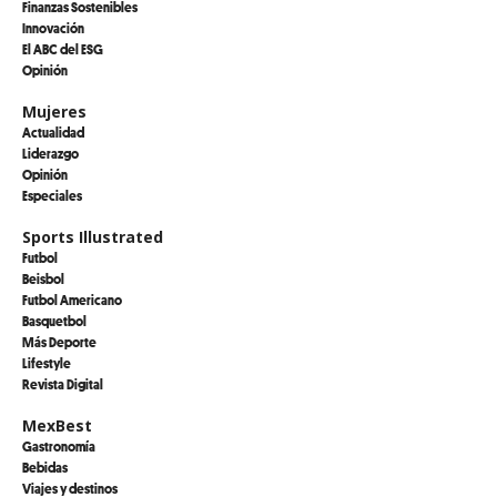
Finanzas Sostenibles
Innovación
El ABC del ESG
Opinión
Mujeres
Actualidad
Liderazgo
Opinión
Especiales
Sports Illustrated
Futbol
Beisbol
Futbol Americano
Basquetbol
Más Deporte
Lifestyle
Revista Digital
MexBest
Gastronomía
Bebidas
Viajes y destinos