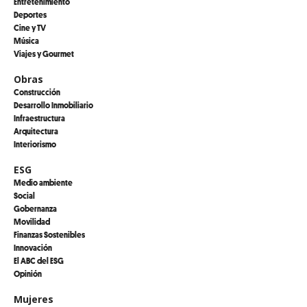
Entretenimiento
Deportes
Cine y TV
Música
Viajes y Gourmet
Obras
Construcción
Desarrollo Inmobiliario
Infraestructura
Arquitectura
Interiorismo
ESG
Medio ambiente
Social
Gobernanza
Movilidad
Finanzas Sostenibles
Innovación
El ABC del ESG
Opinión
Mujeres