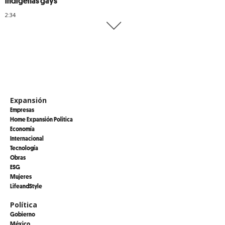
indígenas gays
2:34
Expansión
Empresas
Home Expansión Politica
Economía
Internacional
Tecnología
Obras
ESG
Mujeres
LifeandStyle
Política
Gobierno
México