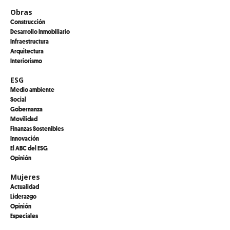
Obras
Construcción
Desarrollo Inmobiliario
Infraestructura
Arquitectura
Interiorismo
ESG
Medio ambiente
Social
Gobernanza
Movilidad
Finanzas Sostenibles
Innovación
El ABC del ESG
Opinión
Mujeres
Actualidad
Liderazgo
Opinión
Especiales