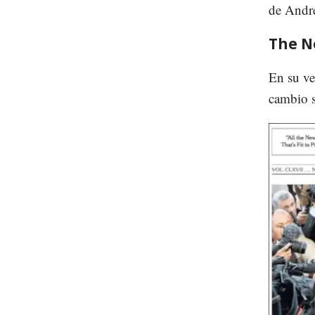
de André
The N
En su ve
cambio 