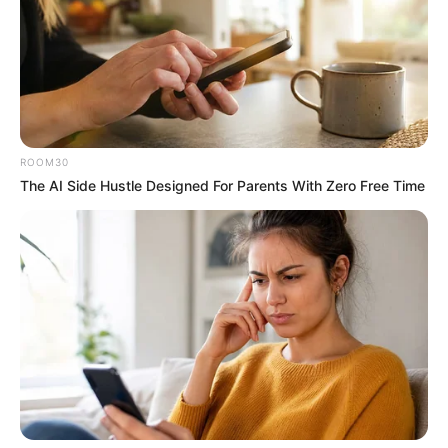
The AI Side Hustle Designed For Parents With Zero
Free Time
ROOM30