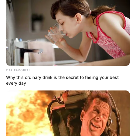
JG WENTWORTH
Why this ordinary drink is the secret to feeling
your best every day
CTA LOVE