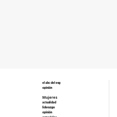
el abc del esg
opinión
Mujeres
actualidad
liderazgo
opinión