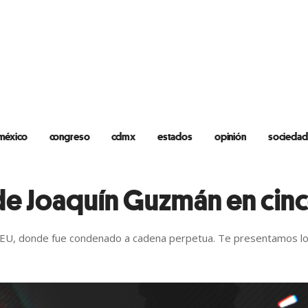
méxico
congreso
cdmx
estados
opinión
sociedad
da de Joaquín Guzmán en c
 en EU, donde fue condenado a cadena perpetua. Te presentamos 