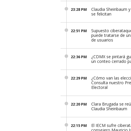
Claudia Sheinbaum y
23:28 PM
se felicitan
Supuesto ciberataqu
22:51 PM
puede tratarse de u
de usuarios
¿CDMX se pintará gui
22:36 PM
un conteo cerrado pa
¿Cómo van las elecc
22:29 PM
Consulta nuestro Pre
Electoral
Clara Brugada se re
22:20 PM
Claudia Sheinbaum
El IECM sufre ciberat
22:15 PM
consejero Mauricio 