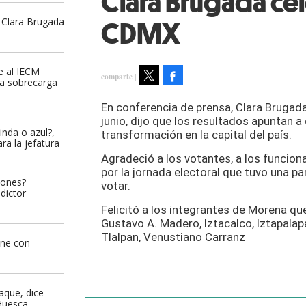
Clara Brugada cel
 Clara Brugada
CDMX
e al IECM
Facebook
na sobrecarga
Tweet
En conferencia de prensa, Clara Brugada
junio, dijo que los resultados apuntan a
nda o azul?,
transformación en la capital del país.
ra la jefatura
Agradeció a los votantes, a los funciona
por la jornada electoral que tuvo una pa
iones?
votar.
dictor
Felicitó a los integrantes de Morena qu
Gustavo A. Madero, Iztacalco, Iztapalap
Tlalpan, Venustiano Carranz
úne con
aque, dice
Huesca