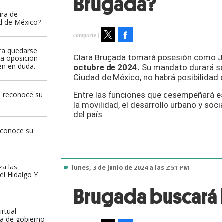
Brugada?
ura de
ad de México?
Facebook
ara quedarse
Tweet
Clara Brugada tomará posesión como Je
la oposición
en en duda.
octubre de 2024.
Su mandato durará sei
Ciudad de México, no habrá posibilidad 
i reconoce su
Entre las funciones que desempeñará est
la movilidad, el desarrollo urbano y soci
del país.
econoce su
za las
lunes, 3 de junio de 2024 a las 2:51 PM
el Hidalgo Y
Brugada buscará l
irtual
ra de gobierno