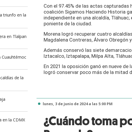
Tweet
Con el 97.45% de las actas capturadas ha
coalición Sigamos Haciendo Historia ga
 triunfo en la
independiente en una alcaldía, Tláhuac; 
poniente de la ciudad.
Morena logró recuperar cuatro alcaldía
ra en Tlalpan
Magdalena Contreras, Álvaro Obregón y 
Además conservó las siete demarcacion
Iztacalco, Iztapalapa, Milpa Alta, Tláhu
n Cuauhtémoc
En 2021 la oposición ganó en nueve de l
logró conservar poco más de la mitad 
aldías de la
aja
lunes, 3 de junio de 2024 a las 5:00 PM
¿Cuándo toma po
da en la CDMX