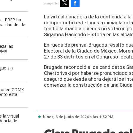
Facebook
Tweet
La virtual ganadora de la contienda a la
 el PREP ha
comprometió este lunes a iniciar la ruta
alidad desde
tendió la mano a quienes no votaron por
Sigamos Haciendo Historia en las alcald
En rueda de prensa, Brugada resaltó qu
eza las
Electoral de la Ciudad de México, Moren
CDMX
27 de 33 distritos en el Congreso local p
Brugada reconoció a los candidatos S
gue sin
Chertorivski por haberse pronunciado s
aseguró que desde ahora dejará los inter
comenzar la construcción de una Ciuda
ano en CDMX
ento esta
la virtual
lunes, 3 de junio de 2024 a las 1:52 PM
dencia de