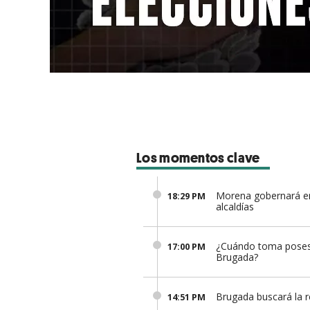
Los momentos clave
Morena gobernará e
18:29 PM
alcaldías
¿Cuándo toma poses
17:00 PM
Brugada?
Brugada buscará la r
14:51 PM