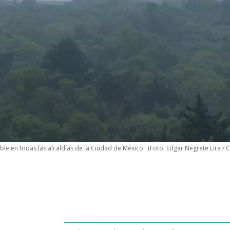
ble en todas las alcaldías de la Ciudad de México
(Foto: Edgar Negrete Lira / 