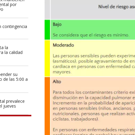
ental por
vo
n contingencia
ta la
a la calidad
pender su
o de las 5:00 a
tal prevalece
el jueves