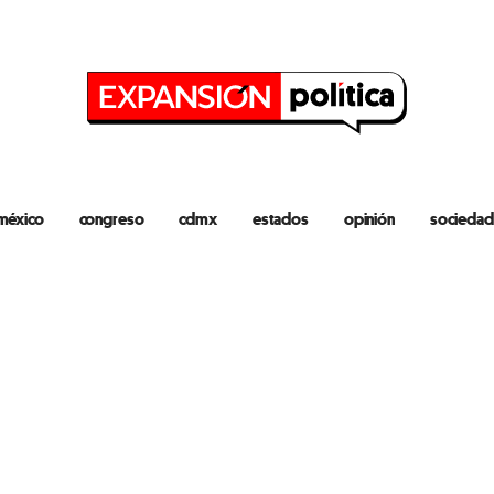
méxico
congreso
cdmx
estados
opinión
sociedad