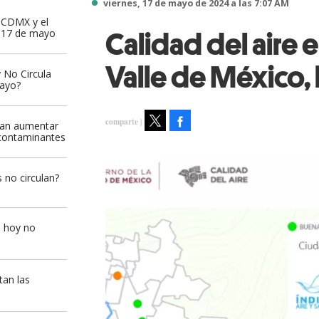
viernes, 17 de mayo de 2024 a las 7:07 AM
a CDMX y el
Calidad del aire 
y 17 de mayo
Valle de México,
 No Circula
mayo?
Facebook
rían aumentar
contaminantes
Tweet
 no circulan?
e hoy no
tan las