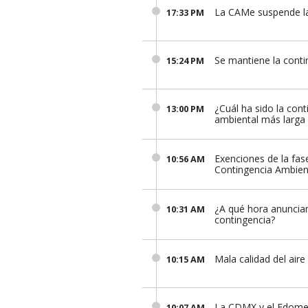
La CAMe suspende la
17:33 PM
Se mantiene la conti
15:24 PM
¿Cuál ha sido la cont
13:00 PM
ambiental más larga
Exenciones de la fase
10:56 AM
Contingencia Ambien
¿A qué hora anuncian 
10:31 AM
contingencia?
Mala calidad del aire
10:15 AM
La CDMX y el Edome
10:07 AM