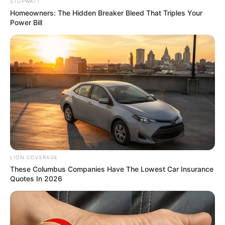
These Columbus Companies Have The Lowest Car