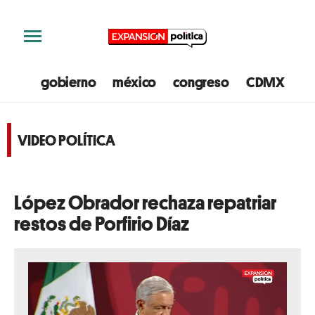
gobierno
méxico
congreso
CDMX
e
VIDEO POLÍTICA
López Obrador rechaza repatriar
restos de Porfirio Díaz