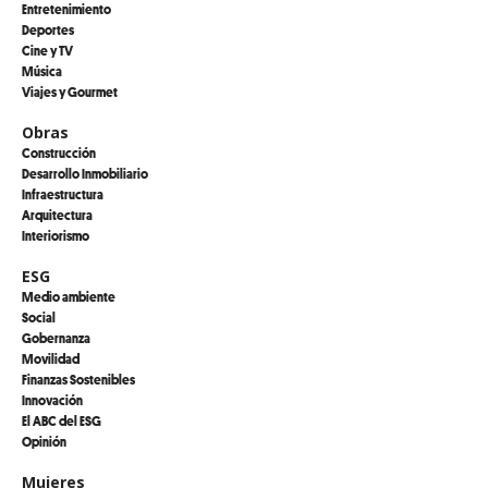
Entretenimiento
Deportes
Cine y TV
Música
Viajes y Gourmet
Obras
Construcción
Desarrollo Inmobiliario
Infraestructura
Arquitectura
Interiorismo
ESG
Medio ambiente
Social
Gobernanza
Movilidad
Finanzas Sostenibles
Innovación
El ABC del ESG
Opinión
Mujeres