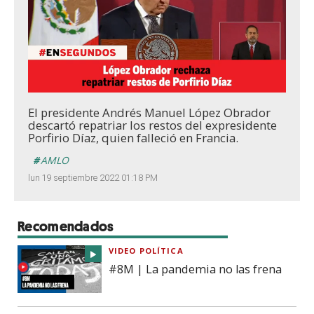
Loaded
:
Unmute
48.74%
El presidente Andrés Manuel López Obrador
descartó repatriar los restos del expresidente
Porfirio Díaz, quien falleció en Francia.
AMLO
lun 19 septiembre 2022 01:18 PM
Recomendados
VIDEO POLÍTICA
#8M | La pandemia no las frena