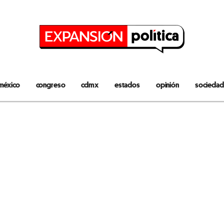
méxico
congreso
cdmx
estados
opinión
sociedad