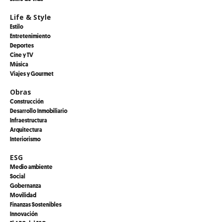
Life & Style
Estilo
Entretenimiento
Deportes
Cine y TV
Música
Viajes y Gourmet
Obras
Construcción
Desarrollo Inmobiliario
Infraestructura
Arquitectura
Interiorismo
ESG
Medio ambiente
Social
Gobernanza
Movilidad
Finanzas Sostenibles
Innovación