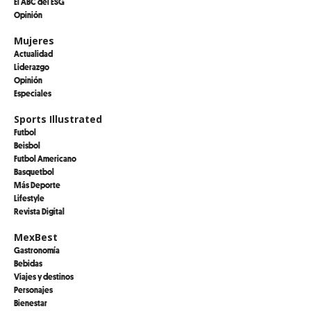
El ABC del ESG
Opinión
Mujeres
Actualidad
Liderazgo
Opinión
Especiales
Sports Illustrated
Futbol
Beisbol
Futbol Americano
Basquetbol
Más Deporte
Lifestyle
Revista Digital
MexBest
Gastronomía
Bebidas
Viajes y destinos
Personajes
Bienestar