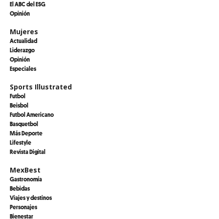
El ABC del ESG
Opinión
Mujeres
Actualidad
Liderazgo
Opinión
Especiales
Sports Illustrated
Futbol
Beisbol
Futbol Americano
Basquetbol
Más Deporte
Lifestyle
Revista Digital
MexBest
Gastronomía
Bebidas
Viajes y destinos
Personajes
Bienestar