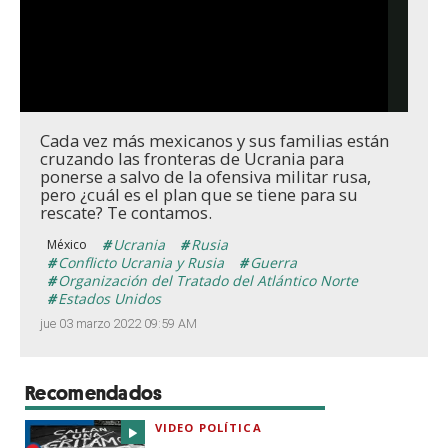
Cada vez más mexicanos y sus familias están
cruzando las fronteras de Ucrania para
ponerse a salvo de la ofensiva militar rusa,
pero ¿cuál es el plan que se tiene para su
rescate? Te contamos.
Ucrania
Rusia
México
Conflicto Ucrania y Rusia
Guerra
Organización del Tratado del Atlántico Norte
Estados Unidos
jue 03 marzo 2022 09:59 AM
Recomendados
VIDEO POLÍTICA