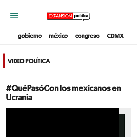
gobierno
méxico
congreso
CDMX
e
VIDEO POLÍTICA
#QuéPasóCon los mexicanos en
Ucrania