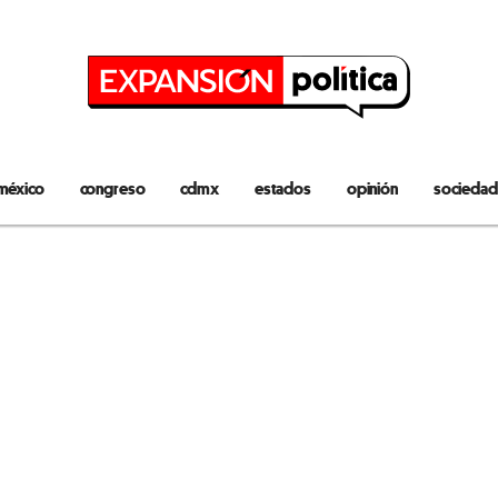
méxico
congreso
cdmx
estados
opinión
sociedad