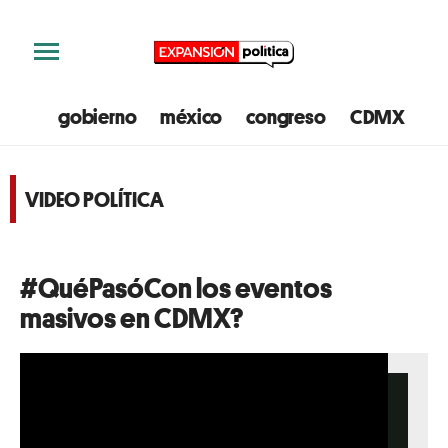
gobierno
méxico
congreso
CDMX
e
VIDEO POLÍTICA
#QuéPasóCon los eventos
masivos en CDMX?