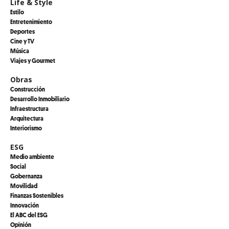
Life & Style
Estilo
Entretenimiento
Deportes
Cine y TV
Música
Viajes y Gourmet
Obras
Construcción
Desarrollo Inmobiliario
Infraestructura
Arquitectura
Interiorismo
ESG
Medio ambiente
Social
Gobernanza
Movilidad
Finanzas Sostenibles
Innovación
El ABC del ESG
Opinión