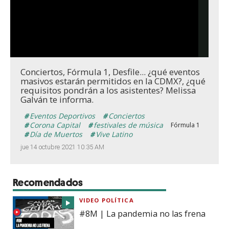
Conciertos, Fórmula 1, Desfile... ¿qué eventos
masivos estarán permitidos en la CDMX?, ¿qué
requisitos pondrán a los asistentes? Melissa
Galván te informa.
Eventos Deportivos
Conciertos
Corona Capital
festivales de música
Fórmula 1
Día de Muertos
Vive Latino
jue 14 octubre 2021 10:35 AM
Recomendados
VIDEO POLÍTICA
#8M | La pandemia no las frena